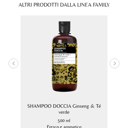
ALTRI PRODOTTI DALLA LINEA FAMILY
loe
SHAMPOO DOCCIA Ginseng & Té
Crema
verde
500 ml
a
Fresco e aromatico