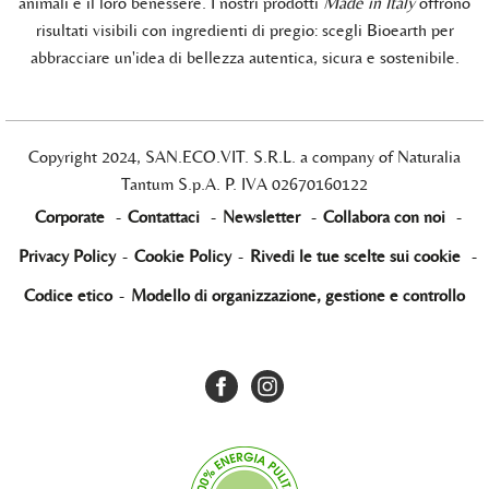
animali e il loro benessere. I nostri prodotti
Made in Italy
offrono
risultati visibili con ingredienti di pregio: scegli Bioearth per
abbracciare un'idea di bellezza autentica, sicura e sostenibile.
Copyright 2024, SAN.ECO.VIT. S.R.L. a company of Naturalia
Tantum S.p.A. P. IVA 02670160122
Corporate
-
Contattaci
-
Newsletter
-
Collabora con noi
-
Privacy Policy
-
Cookie Policy
-
Rivedi le tue scelte sui cookie
-
Codice etico
-
Modello di organizzazione, gestione e controllo