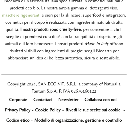
Bioearth è un'azienda italiana specializzata in cosmetici naturali e
prodotti eco bio. La nostra ampia gamma di detergenti viso,
maschere rigeneranti
e sieri per la skincare, superfood e integratori,
cosmetici per il corpo è realizzata con ingredienti naturali di alta
qualità.
I nostri prodotti sono cruelty-free
, per consentire a chi li
sceglie di prendersi cura di sé con la tranquillità di rispettare gli
animali e il loro benessere. I nostri prodotti
Made in Italy
offrono
risultati visibili con ingredienti di pregio: scegli Bioearth per
abbracciare un'idea di bellezza autentica, sicura e sostenibile.
Copyright 2024, SAN.ECO.VIT. S.R.L. a company of Naturalia
Tantum S.p.A. P. IVA 02670160122
Corporate
-
Contattaci
-
Newsletter
-
Collabora con noi
-
Privacy Policy
-
Cookie Policy
-
Rivedi le tue scelte sui cookie
-
Codice etico
-
Modello di organizzazione, gestione e controllo