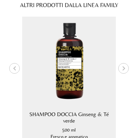
ALTRI PRODOTTI DALLA LINEA FAMILY
loe
SHAMPOO DOCCIA Ginseng & Té
Crema
verde
500 ml
a
Fresco e aromatico