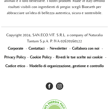
animali e il loro benessere. I nostri prodotti
Made in Italy
offrono
risultati visibili con ingredienti di pregio: scegli Bioearth per
abbracciare un'idea di bellezza autentica, sicura e sostenibile.
Copyright 2024, SAN.ECO.VIT. S.R.L. a company of Naturalia
Tantum S.p.A. P. IVA 02670160122
Corporate
-
Contattaci
-
Newsletter
-
Collabora con noi
-
Privacy Policy
-
Cookie Policy
-
Rivedi le tue scelte sui cookie
-
Codice etico
-
Modello di organizzazione, gestione e controllo