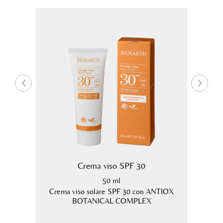
re
Crema viso SPF 30
50 ml
osa per
Crema viso solare SPF 30 con ANTIOX
Crema 
iato a
BOTANICAL COMPLEX
.