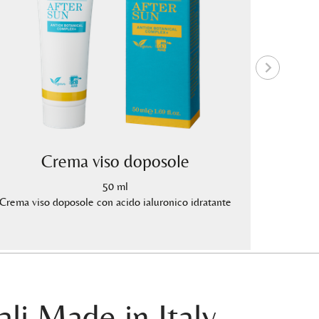
Crema viso doposole
50 ml
Crema viso doposole con acido ialuronico idratante
Latte so
ali Made in Italy