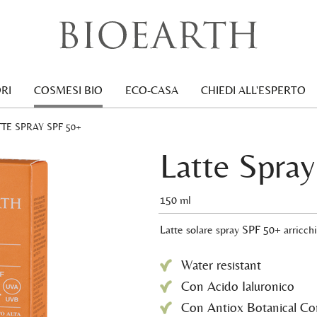
RI
COSMESI BIO
ECO-CASA
CHIEDI ALL'ESPERTO
RRENT:
TTE SPRAY SPF 50+
Latte Spra
150 ml
Latte solare spray SPF 50+ arr
Water resistant
Con Acido Ialuronico
Con Antiox Botanical C