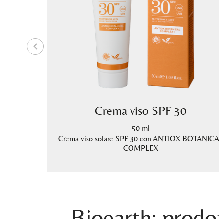
ore
Crema viso SPF 30
50 ml
er dare
Crema viso solare SPF 30 con ANTIOX BOTANIC
ccaldate e
COMPLEX
Bioearth: prodot