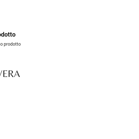
odotto
sto prodotto
VERA