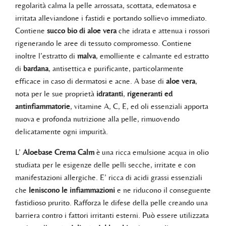
regolarità calma la pelle arrossata, scottata, edematosa e
irritata alleviandone i fastidi e portando sollievo immediato.
Contiene
succo bio di aloe vera
che idrata e attenua i rossori
rigenerando le aree di tessuto compromesso. Contiene
inoltre l’estratto di
malva
, emolliente e calmante ed estratto
di
bardana
, antisettica e purificante, particolarmente
efficace in caso di dermatosi e acne. A base di
aloe vera
,
nota per le sue proprietà
idratanti
,
rigeneranti ed
antinfiammatorie
, vitamine A, C, E, ed oli essenziali apporta
nuova e profonda nutrizione alla pelle, rimuovendo
delicatamente ogni impurità.
L’
Aloebase Crema Calm
è una ricca emulsione acqua in olio
studiata per le esigenze delle pelli secche, irritate e con
manifestazioni allergiche. E’ ricca di acidi grassi essenziali
che
leniscono le infiammazioni
e ne riducono il conseguente
fastidioso prurito. Rafforza le difese della pelle creando una
barriera contro i fattori irritanti esterni. Può essere utilizzata