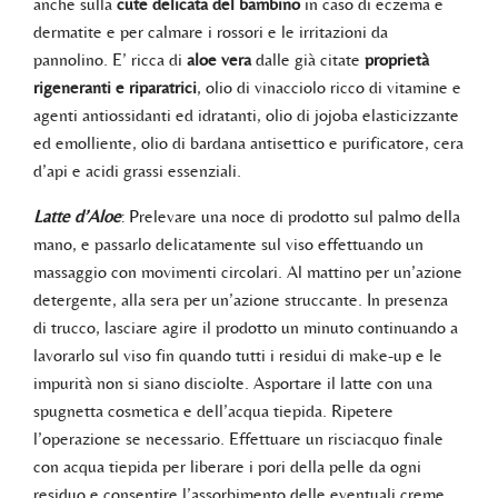
anche sulla
cute delicata del bambino
in caso di eczema e
dermatite e per calmare i rossori e le irritazioni da
pannolino. E’ ricca di
aloe vera
dalle già citate
proprietà
rigeneranti e riparatrici
, olio di vinacciolo ricco di vitamine e
agenti antiossidanti ed idratanti, olio di jojoba elasticizzante
ed emolliente, olio di bardana antisettico e purificatore, cera
d’api e acidi grassi essenziali.
Latte d’Aloe
: Prelevare una noce di prodotto sul palmo della
mano, e passarlo delicatamente sul viso effettuando un
massaggio con movimenti circolari. Al mattino per un’azione
detergente, alla sera per un’azione struccante. In presenza
di trucco, lasciare agire il prodotto un minuto continuando a
lavorarlo sul viso fin quando tutti i residui di make-up e le
impurità non si siano disciolte. Asportare il latte con una
spugnetta cosmetica e dell’acqua tiepida. Ripetere
l’operazione se necessario. Effettuare un risciacquo finale
con acqua tiepida per liberare i pori della pelle da ogni
residuo e consentire l’assorbimento delle eventuali creme.