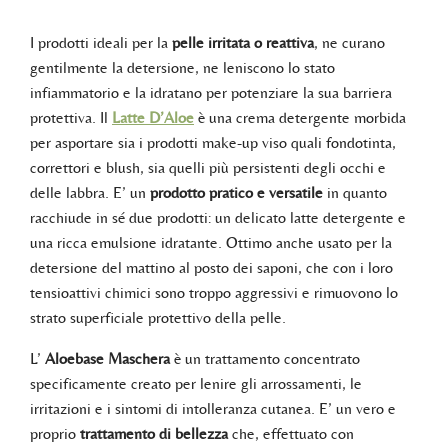
I prodotti ideali per la
pelle irritata o reattiva
, ne curano
gentilmente la detersione, ne leniscono lo stato
infiammatorio e la idratano per potenziare la sua barriera
protettiva. Il
Latte D’Aloe
è una crema detergente morbida
per asportare sia i prodotti make-up viso quali fondotinta,
correttori e blush, sia quelli più persistenti degli occhi e
delle labbra. E’ un
prodotto pratico e versatile
in quanto
racchiude in sé due prodotti: un delicato latte detergente e
una ricca emulsione idratante. Ottimo anche usato per la
detersione del mattino al posto dei saponi, che con i loro
tensioattivi chimici sono troppo aggressivi e rimuovono lo
strato superficiale protettivo della pelle.
L’
Aloebase Maschera
è un trattamento concentrato
specificamente creato per lenire gli arrossamenti, le
irritazioni e i sintomi di intolleranza cutanea. E’ un vero e
proprio
trattamento di bellezza
che, effettuato con