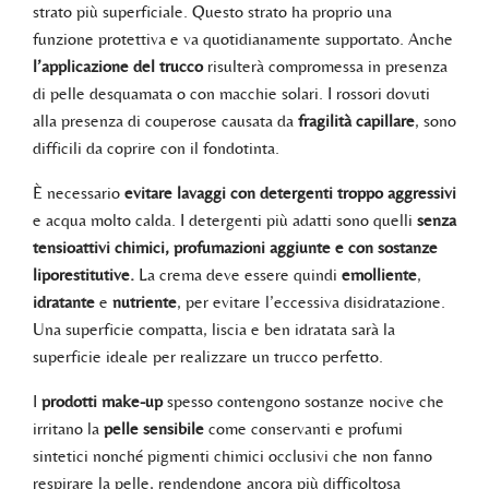
strato più superficiale. Questo strato ha proprio una
funzione protettiva e va quotidianamente supportato. Anche
l’applicazione del trucco
risulterà compromessa in presenza
di pelle desquamata o con macchie solari. I rossori dovuti
alla presenza di couperose causata da
fragilità capillare
, sono
difficili da coprire con il fondotinta.
È necessario
evitare lavaggi con detergenti troppo aggressivi
e acqua molto calda. I detergenti più adatti sono quelli
senza
tensioattivi chimici, profumazioni aggiunte e con sostanze
liporestitutive.
La crema deve essere quindi
emolliente
,
idratante
e
nutriente
, per evitare l’eccessiva disidratazione.
Una superficie compatta, liscia e ben idratata sarà la
superficie ideale per realizzare un trucco perfetto.
I
prodotti make-up
spesso contengono sostanze nocive che
irritano la
pelle sensibile
come conservanti e profumi
sintetici nonché pigmenti chimici occlusivi che non fanno
respirare la pelle, rendendone ancora più difficoltosa