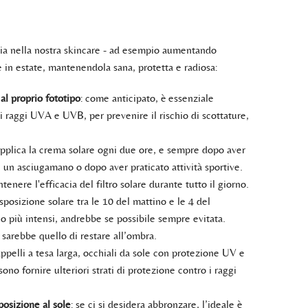
 sia nella nostra skincare - ad esempio aumentando
he in estate, mantenendola sana, protetta e radiosa:
al proprio fototipo
: come anticipato, è essenziale
i raggi UVA e UVB, per prevenire il rischio di scottature,
applica la crema solare ogni due ore, e sempre dopo aver
on un asciugamano o dopo aver praticato attività sportive.
enere l'efficacia del filtro solare durante tutto il giorno.
'esposizione solare tra le 10 del mattino e le 4 del
 più intensi, andrebbe se possibile sempre evitata.
 sarebbe quello di restare all’ombra.
appelli a tesa larga, occhiali da sole con protezione UV e
no fornire ulteriori strati di protezione contro i raggi
osizione al sole
: se ci si desidera abbronzare, l’ideale è