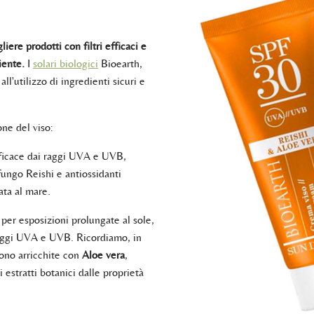
iere prodotti con filtri efficaci e
biente.
I
solari biologici
Bioearth,
all'utilizzo di ingredienti sicuri e
one del viso:
fficace dai raggi UVA e UVB,
 fungo Reishi e antiossidanti
ata al mare.
e per esposizioni prolungate al sole,
raggi UVA e UVB. Ricordiamo, in
ono arricchite con
Aloe vera
,
i estratti botanici dalle proprietà