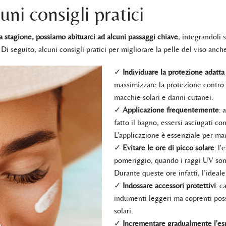
uni consigli pratici
la stagione, possiamo abituarci ad alcuni passaggi chiave
, integrandoli
. Di seguito, alcuni consigli pratici per migliorare la pelle del viso anc
✓
Individuare la protezione adatta 
massimizzare la protezione contro 
macchie solari e danni cutanei.
✓
Applicazione frequentemente
: 
fatto il bagno, essersi asciugati c
L'applicazione è essenziale per mant
✓
Evitare le ore di picco solare
: l
pomeriggio, quando i raggi UV sono
Durante queste ore infatti, l’ideale
✓
Indossare accessori protettivi
: c
indumenti leggeri ma coprenti posso
solari.
✓
Incrementare gradualmente l'esp