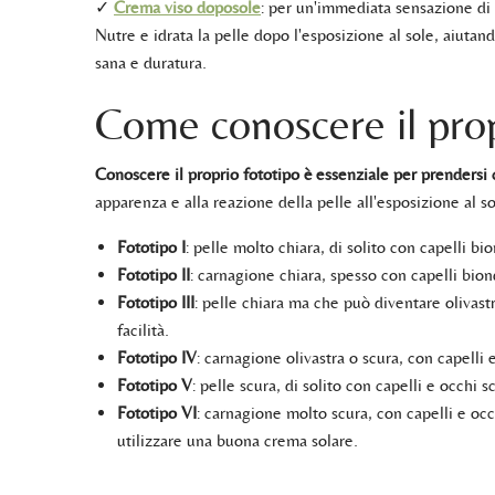
✓
Crema viso doposole
: per un'immediata sensazione di 
Nutre e idrata la pelle dopo l'esposizione al sole, aiut
sana e duratura.
Come conoscere il propr
Conoscere il proprio fototipo è essenziale per prendersi c
apparenza e alla reazione della pelle all'esposizione al so
Fototipo I
: pelle molto chiara, di solito con capelli b
Fototipo II
: carnagione chiara, spesso con capelli bio
Fototipo III
: pelle chiara ma che può diventare olivast
facilità.
Fototipo IV
: carnagione olivastra o scura, con capelli
Fototipo V
: pelle scura, di solito con capelli e occhi
Fototipo VI
: carnagione molto scura, con capelli e o
utilizzare una buona crema solare.