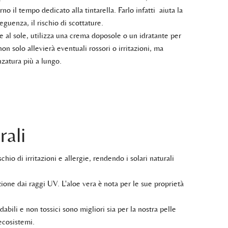
o il tempo dedicato alla tintarella. Farlo infatti aiuta la
eguenza, il rischio di scottature.
ne al sole, utilizza una crema doposole o un idratante per
non solo allevierà eventuali rossori o irritazioni, ma
zatura più a lungo.
rali
hio di irritazioni e allergie, rendendo i solari naturali
tezione dai raggi UV. L'aloe vera è nota per le sue proprietà
abili e non tossici sono migliori sia per la nostra pelle
ecosistemi.