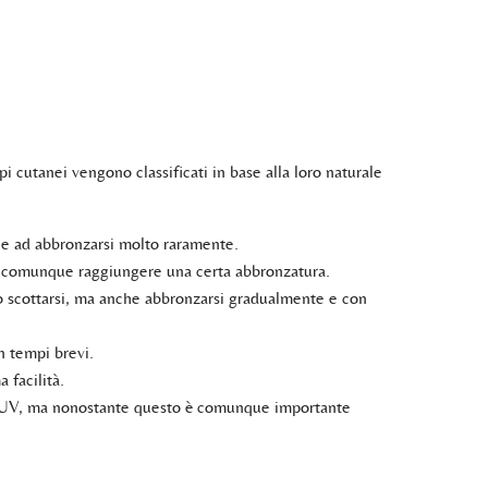
ipi cutanei vengono classificati in base alla loro naturale
tà e ad abbronzarsi molto raramente.
può comunque raggiungere una certa abbronzatura.
può scottarsi, ma anche abbronzarsi gradualmente e con
n tempi brevi.
 facilità.
ggi UV, ma nonostante questo è comunque importante