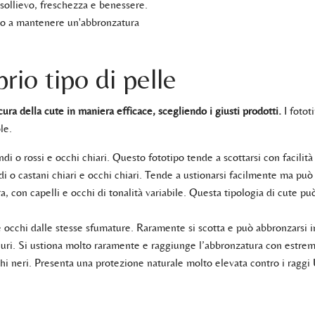
sollievo, freschezza e benessere.
ando a mantenere un'abbronzatura
io tipo di pelle
ura della cute in maniera efficace, scegliendo i giusti prodotti.
I fotot
le.
iondi o rossi e occhi chiari. Questo fototipo tende a scottarsi con facili
ndi o castani chiari e occhi chiari. Tende a ustionarsi facilmente ma 
ra, con capelli e occhi di tonalità variabile. Questa tipologia di cute 
 e occhi dalle stesse sfumature. Raramente si scotta e può abbronzarsi i
 scuri. Si ustiona molto raramente e raggiunge l’abbronzatura con estrema
cchi neri. Presenta una protezione naturale molto elevata contro i ra