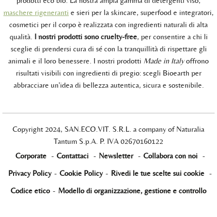
prodotti eco bio. La nostra ampia gamma di detergenti viso,
maschere rigeneranti
e sieri per la skincare, superfood e integratori,
cosmetici per il corpo è realizzata con ingredienti naturali di alta
qualità.
I nostri prodotti sono cruelty-free
, per consentire a chi li
sceglie di prendersi cura di sé con la tranquillità di rispettare gli
animali e il loro benessere. I nostri prodotti
Made in Italy
offrono
risultati visibili con ingredienti di pregio: scegli Bioearth per
abbracciare un'idea di bellezza autentica, sicura e sostenibile.
Copyright 2024, SAN.ECO.VIT. S.R.L. a company of Naturalia
Tantum S.p.A. P. IVA 02670160122
Corporate
-
Contattaci
-
Newsletter
-
Collabora con noi
-
Privacy Policy
-
Cookie Policy
-
Rivedi le tue scelte sui cookie
-
Codice etico
-
Modello di organizzazione, gestione e controllo