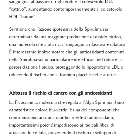
sanguigna, abbassare i trigliceridi e il colesterolo LDL
“cattivo”, aumentando contemporaneamente il colesterolo
HDL “buono".
Si ritiene che l’azione ipotensiva della Spirulina sia
determinata da una maggiore produzione di ossido nitrico,
una molecola che aiuta i vasi sanguigni a rilassarsi e dilatarsi.
È interessante inoltre notare che gli antiossidanti contenuti
nella Spirulina siano particolarmente efficaci nel ridurre la
perossidazione lipidica, proteggendo le lipoproteine LDL e
riducendo il rischio che si formino placche nelle arterie.
Abbassa il rischio di cancro con gli antiossidanti
La Ficocianina, molecola che regala all’Alga Spirulina il suo
caratteristico colore blu-verde, è una dei componenti che
contribuiscono ai suoi straordinari effetti antiossidanti,
importantissimi poiché impediscono ai radicali liberi di
attaccare le cellule, prevenendo il rischio di sviluppo di