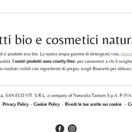
ti bio e cosmetici natur
rali e prodotti eco bio. La nostra ampia gamma di detergenti viso,
masch
ualità.
I nostri prodotti sono cruelty-free
, per consentire a chi li sceglie
 risultati visibili con ingredienti di pregio: scegli Bioearth per abbracc
24, SAN.ECO.VIT. S.R.L. a company of Naturalia Tantum S.p.A. P. IV
-
Privacy Policy
-
Cookie Policy
-
Rivedi le tue scelte sui cookie
-
Co