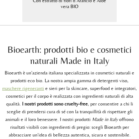
Con estratto di fiori d’Arancio e Aloe
Con 
vera BIO
e vera
Bioearth: prodotti bio e cosmetici
naturali Made in Italy
Bioearth è un'azienda italiana specializzata in cosmetici naturali e
prodotti eco bio. La nostra ampia gamma di detergenti viso,
maschere rigeneranti
e sieri per la skincare, superfood e integratori,
cosmetici per il corpo è realizzata con ingredienti naturali di alta
qualità.
I nostri prodotti sono cruelty-free
, per consentire a chi li
sceglie di prendersi cura di sé con la tranquillità di rispettare gli
animali e il loro benessere. I nostri prodotti
Made in Italy
offrono
risultati visibili con ingredienti di pregio: scegli Bioearth per
abbracciare un'idea di bellezza autentica, sicura e sostenibile.