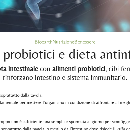
BioearthNutrizioneBenessere
 probiotici e dieta antin
ta intestinale
con
alimenti probiotici
, cibi fe
rinforzano intestino e sistema immunitario.
oprattutto dalla tavola.
damentale per mettere l’organismo in condizione di affrontare al megli
roppo non è sufficiente una semplice spremuta al giorno per sconfiggere
soprattutto dalla pancia, o meglio dall’intestino dove risiede il 70% d