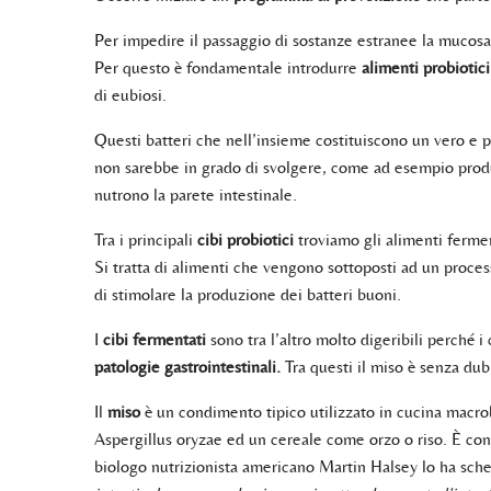
Per impedire il passaggio di sostanze estranee la mucosa
Per questo è fondamentale introdurre
alimenti probiotic
di eubiosi.
Questi batteri che nell’insieme costituiscono un vero e pr
non sarebbe in grado di svolgere, come ad esempio produr
nutrono la parete intestinale.
Tra i principali
cibi probiotici
troviamo gli alimenti fermen
Si tratta di alimenti che vengono sottoposti ad un proces
di stimolare la produzione dei batteri buoni.
I
cibi fermentati
sono tra l’altro molto digeribili perché 
patologie gastrointestinali.
Tra questi il miso è senza dubb
Il
miso
è un condimento tipico utilizzato in cucina macrobi
Aspergillus oryzae ed un cereale come orzo o riso. È con
biologo nutrizionista americano Martin Halsey lo ha sche