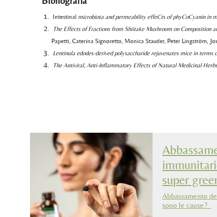
Bibliografia
Intestinal
microbiota and permeability effeCts of phyCoCyanin in mod
The Effects of Fractions from Shiitake Mushroom on Composition an
Papetti, Caterina Signoretto, Monica Stauder, Peter Lingström, J
Lentinula edodes
-derived polysaccharide rejuvenates mice in terms
The Antiviral, Anti-Inflammatory Effects of Natural Medicinal He
Abbassamen
immunitari
super gree
Abbassamento del
sono le cause?