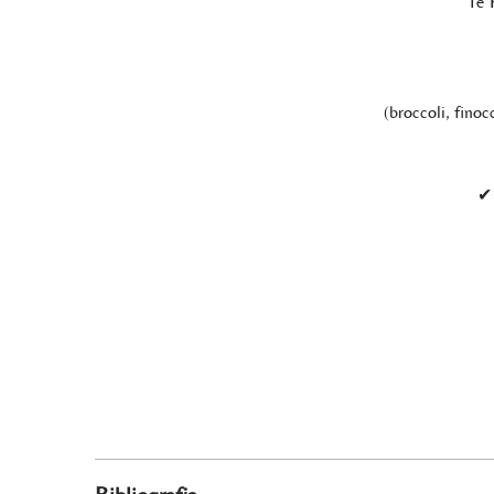
Te 
(broccoli, finoc