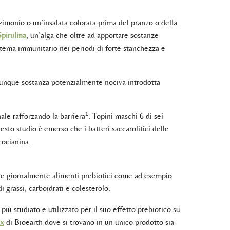
imonio o un’insalata colorata prima del pranzo o della
Spirulina
, un’alga che oltre ad apportare sostanze
sistema immunitario nei periodi di forte stanchezza e
alunque sostanza potenzialmente nociva introdotta
1
nale rafforzando la barriera
. Topini maschi 6 di sei
esto studio è emerso che i batteri saccarolitici delle
cocianina.
rre giornalmente alimenti prebiotici come ad esempio
 grassi, carboidrati e colesterolo.
 più studiato e utilizzato per il suo effetto prebiotico su
x
di Bioearth dove si trovano in un unico prodotto sia