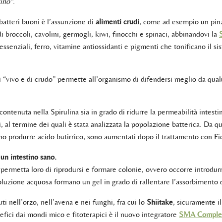
tino”
.
 batteri buoni è l’assunzione di
alimenti crudi
, come ad esempio un pinz
 di broccoli, cavolini, germogli, kiwi, finocchi e spinaci, abbinandovi la
 essenziali, ferro, vitamine antiossidanti e pigmenti che tonificano il 
 di “vivo e di crudo” permette all’organismo di difendersi meglio da qu
contenuta nella Spirulina sia in grado di ridurre la permeabilità intesti
, al termine dei quali è stata analizzata la popolazione batterica. Da qu
no produrre acido butirrico, sono aumentati dopo il trattamento con Fi
un intestino sano.
permetta loro di riprodursi e formare colonie, ovvero occorre introdu
oluzione acquosa formano un gel in grado di rallentare l’assorbimento di
uti nell’orzo, nell’avena e nei funghi, fra cui lo
Shiitake
, sicuramente il
fici dai mondi mico e fitoterapici è il nuovo integratore
SMA Comple