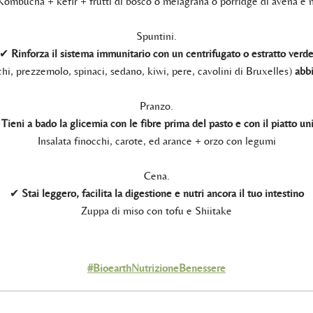
Kombucha + kefir + frutti di bosco o melagrana o porridge di avena e 
Spuntini.
✔
Rinforza il sistema immunitario con un centrifugato o estratto verd
chi, prezzemolo, spinaci, sedano, kiwi, pere, cavolini di Bruxelles)
abb
Pranzo.
✔
Tieni a bado la glicemia con le fibre prima del pasto e con il piatto un
Insalata finocchi, carote, ed arance + orzo con legumi
Cena.
✔
Stai leggero, facilita la digestione e nutri ancora il tuo intestino
Zuppa di miso con tofu e Shiitake
#BioearthNutrizioneBenessere