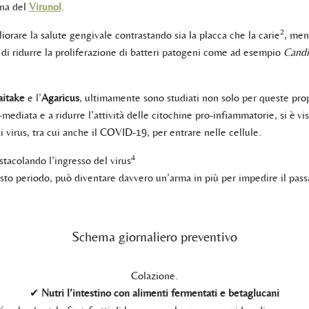
ina del
Virunol
.
2
iorare la salute gengivale contrastando sia la placca che la carie
, men
do di ridurre la proliferazione di batteri patogeni come ad esempio
Candi
itake
e l’
Agaricus
, ultimamente sono studiati non solo per queste prop
-mediata e a ridurre l’attività delle citochine pro-infiammatorie, si è 
i virus, tra cui anche il COVID-19, per entrare nelle cellule.
4
stacolando l’ingresso del virus
esto periodo, può diventare davvero un’arma in più per impedire il pass
Schema giornaliero preventivo
Colazione.
✔
Nutri l’intestino con alimenti fermentati e betaglucani