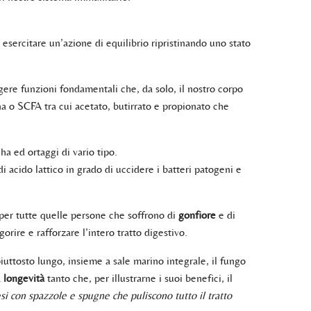
 esercitare un’azione di equilibrio ripristinando uno stato
lgere funzioni fondamentali che, da solo, il nostro corpo
a o SCFA tra cui acetato, butirrato e propionato che
a ed ortaggi di vario tipo.
 acido lattico in grado di uccidere i batteri patogeni e
e per tutte quelle persone che soffrono di
gonfiore
e di
rire e rafforzare l’intero tratto digestivo.
iuttosto lungo, insieme a sale marino integrale, il fungo
a
longevità
tanto che, per illustrarne i suoi benefici, il
i con spazzole e spugne che puliscono tutto il tratto