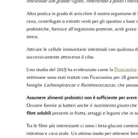
intestinale con grande vigore, rimettendo a posto l’intes
Altra pratica in grado di arricchire il nostro organismo di
cena, centrifugati o estratti verdi per gli spuntini a base
probiotiche, fornisce all’organismo proteine, acidi grassi
stress.
Attivare le cellule immunitarie intestinali con qualcosa
successivamente attraverso il cibo.
Uno studio del 2019 ha evidenziato come la
Ficocianina
settimane sono stati trattati con Ficocianina per 28 giorni
famiglie
Lachnospiraceae e Ruminococcaceae
, che posso
Assumere alimenti probiotici non è sufficiente per avere 
Occorre fornire ai batteri anche il
nutrimento giusto
che 
fibre solubili
presenti in frutta, ortaggi e legumi che in s
Tra le fibre più interessanti ci sono i beta-glucani conten
intestino e cavo orale. Un ottimo modo per ottenere bene