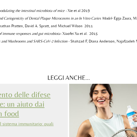
ulating the intestinal microbiota of mice -
Xie et al 2019
d Cariogenicity of Dental Plaque Microcosms in an In Vitro Caries Model
- Egija Zaura, 
onathan Pratten, David A. Spratt, and Michael Wilson 2011
 of immune responses and gut microbiota-
Xiaofei Xu et al. 2015
rbs and Mushrooms and SARS-CoV-2 Infection -
Shahzad F, Diana Anderson, Najafzadeh
LEGGI ANCHE...
to delle difese
e: un aiuto dai
n food
 sistema immunitario: quali