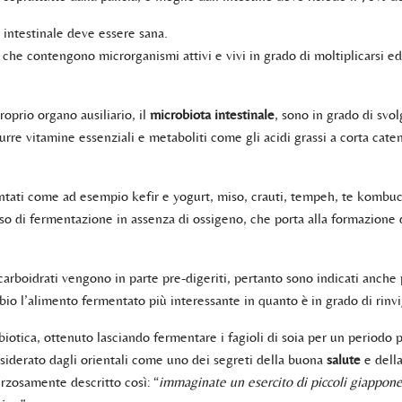
 intestinale deve essere sana.
i
che contengono microrganismi attivi e vivi in grado di moltiplicarsi ed
oprio organo ausiliario, il
microbiota intestinale
, sono in grado di svo
re vitamine essenziali e metaboliti come gli acidi grassi a corta caten
tati come ad esempio kefir e yogurt, miso, crauti, tempeh, te kombuch
so di fermentazione in assenza di ossigeno, che porta alla formazione di
i carboidrati vengono in parte pre-digeriti, pertanto sono indicati anch
io l’alimento fermentato più interessante in quanto è in grado di rinvigo
otica, ottenuto lasciando fermentare i fagioli di soia per un periodo p
siderato dagli orientali come uno dei segreti della buona
salute
e dell
rzosamente descritto così: “
immaginate un esercito di piccoli giappones