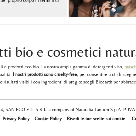
del proprio corpo in termini di
ti bio e cosmetici natur
rali e prodotti eco bio. La nostra ampia gamma di detergenti viso,
masch
ualità.
I nostri prodotti sono cruelty-free
, per consentire a chi li sceglie
 risultati visibili con ingredienti di pregio: scegli Bioearth per abbracc
24, SAN.ECO.VIT. S.R.L. a company of Naturalia Tantum S.p.A. P. IV
-
Privacy Policy
-
Cookie Policy
-
Rivedi le tue scelte sui cookie
-
Co