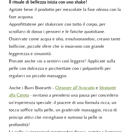
Il rituale di bellezza inizia con uno shake!
Agitate bene il prodotto per mescolate la fase oleosa con la
fase acquosa.
Approfittatene per shakerare con tutto il corpo, per
scrollarvi di dosso i pensieri e le fatiche quotidiane.
Osservate come acqua e olio, emulsionandosi, creano tante
bollicine, piccole sfere che si muovono con grande
leggerezza e sinuosità.
Provate anche voi a sentirvi così leggere! Applicate sulla
pelle con dolcezza e picchiettate con i polpastrelli per
regalarvi un piccolo massaggio.
Anche i Burri Bioearth -
Cleanser all’Avocado
e
Idratante
alla Carota
- invitano a prendersi una pausa per concedersi
un’esperienza speciale: il piacere di una formula ricca, un
tocco soffice sulla pelle, un gradevole massaggio, ricco di
principi attivi che risvegliano e nutrono la pelle in
profondità!
La pelle vi ringrazierà mostrandosi fresca, nutrita e luminosa.