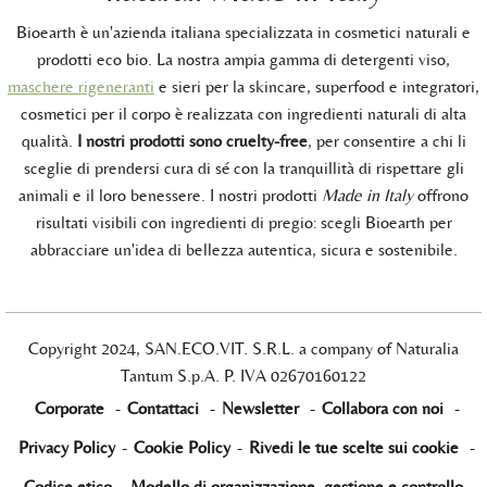
Bioearth è un'azienda italiana specializzata in cosmetici naturali e
prodotti eco bio. La nostra ampia gamma di detergenti viso,
maschere rigeneranti
e sieri per la skincare, superfood e integratori,
cosmetici per il corpo è realizzata con ingredienti naturali di alta
qualità.
I nostri prodotti sono cruelty-free
, per consentire a chi li
sceglie di prendersi cura di sé con la tranquillità di rispettare gli
animali e il loro benessere. I nostri prodotti
Made in Italy
offrono
risultati visibili con ingredienti di pregio: scegli Bioearth per
abbracciare un'idea di bellezza autentica, sicura e sostenibile.
Copyright 2024, SAN.ECO.VIT. S.R.L. a company of Naturalia
Tantum S.p.A. P. IVA 02670160122
Corporate
-
Contattaci
-
Newsletter
-
Collabora con noi
-
Privacy Policy
-
Cookie Policy
-
Rivedi le tue scelte sui cookie
-
Codice etico
-
Modello di organizzazione, gestione e controllo