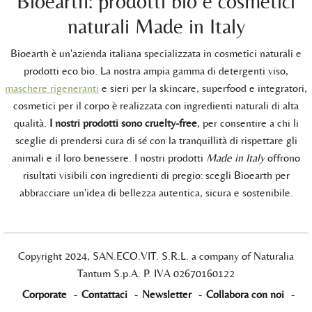
Bioearth: prodotti bio e cosmetici
naturali Made in Italy
Bioearth è un'azienda italiana specializzata in cosmetici naturali e
prodotti eco bio. La nostra ampia gamma di detergenti viso,
maschere rigeneranti
e sieri per la skincare, superfood e integratori,
cosmetici per il corpo è realizzata con ingredienti naturali di alta
qualità.
I nostri prodotti sono cruelty-free
, per consentire a chi li
sceglie di prendersi cura di sé con la tranquillità di rispettare gli
animali e il loro benessere. I nostri prodotti
Made in Italy
offrono
risultati visibili con ingredienti di pregio: scegli Bioearth per
abbracciare un'idea di bellezza autentica, sicura e sostenibile.
Copyright 2024, SAN.ECO.VIT. S.R.L. a company of Naturalia
Tantum S.p.A. P. IVA 02670160122
Corporate
-
Contattaci
-
Newsletter
-
Collabora con noi
-