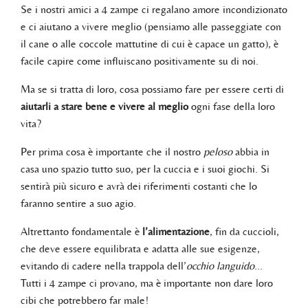
Se i nostri amici a 4 zampe ci regalano amore incondizionato
e ci aiutano a vivere meglio (pensiamo alle passeggiate con
il cane o alle coccole mattutine di cui è capace un gatto), è
facile capire come influiscano positivamente su di noi.
Ma se si tratta di loro, cosa possiamo fare per essere certi di
aiutarli a stare bene e vivere al meglio
ogni fase della loro
vita?
Per prima cosa è importante che il nostro
peloso
abbia in
casa uno spazio tutto suo, per la cuccia e i suoi giochi. Si
sentirà più sicuro e avrà dei riferimenti costanti che lo
faranno sentire a suo agio.
Altrettanto fondamentale è
l’alimentazione
, fin da cuccioli,
che deve essere equilibrata e adatta alle sue esigenze,
evitando di cadere nella trappola dell’
occhio languido
…
Tutti i 4 zampe ci provano, ma è importante non dare loro
cibi che potrebbero far male!