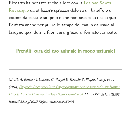
Bioearth ha pensato anche a loro con la
Lozione Senza
Risciacquo
da utilizzare spruzzandolo su un batuffolo di
cotone da passare sul pelo e che non necessita risciacquo.
Perfetta anche per pulire le zampe dei cani o da usare al
bisogno quando si è fuori casa, grazie al formato compatto!
Prenditi cura del tuo animale in modo naturale!
[1]
Kis A, Bence M, Lakatos G, Pergel E, Turcsán B, Pluijmakers J, et al.
(2014)
Oxytocin Receptor Gene Polymorphisms Are Associated with Human
Directed Social Behavior in Dogs (Canis familiaris).
PLoS ONE 9(1): e83993.
https://doi.org/10.1371/journal.pone.0083993