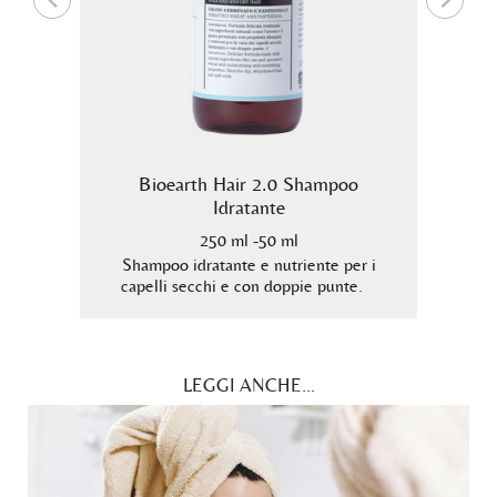
Bioearth Hair 2.0 Shampoo
B
Idratante
250 ml -50 ml
 i tuoi
e con
Shampoo idratante e nutriente per i
Shampo
capelli secchi e con doppie punte.
LEGGI ANCHE...