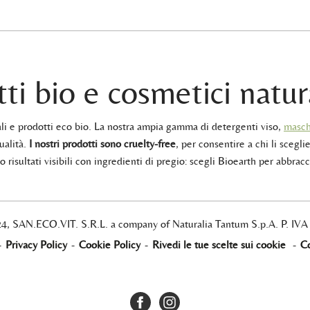
ti bio e cosmetici natur
rali e prodotti eco bio. La nostra ampia gamma di detergenti viso,
masch
ualità.
I nostri prodotti sono cruelty-free
, per consentire a chi li sceglie
 risultati visibili con ingredienti di pregio: scegli Bioearth per abbracc
24, SAN.ECO.VIT. S.R.L. a company of Naturalia Tantum S.p.A. P. IV
-
Privacy Policy
-
Cookie Policy
-
Rivedi le tue scelte sui cookie
-
Co